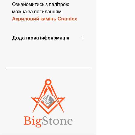
Ознайомитись з палітрою
можна за посиланням
Акриловий камінь Grandex
Додаткова інфонрмація
У готовому виробі можлива
незначна зміна відтінку каменю. Для
темних насичених кольорів
імовірність зміни відтінку вища.
Цю модель не рекомендується
замовляти з каменю серії M (Marble
Ocean), J (Jewel) і E (Explorer).