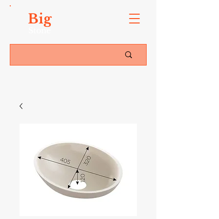
Big
Stone