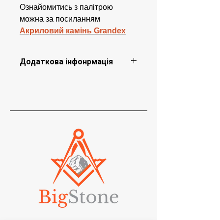
Ознайомитись з палітрою
можна за посиланням
Акриловий камінь Grandex
Додаткова інфонрмація
У готовому виробі можлива
незначна зміна відтінку каменю. Для
темних насичених кольорів
імовірність зміни відтінку вища.
Цю модель не рекомендується
замовляти з каменю серії M (Marble
Ocean), J (Jewel) і E (Explorer).