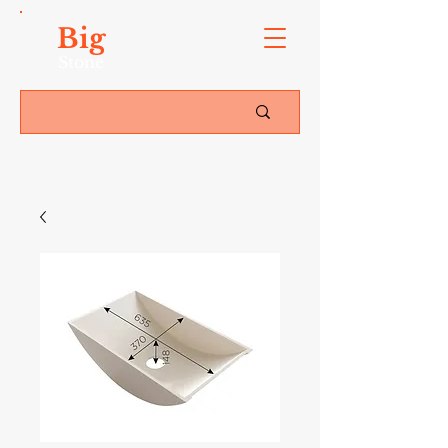
Big
Stone