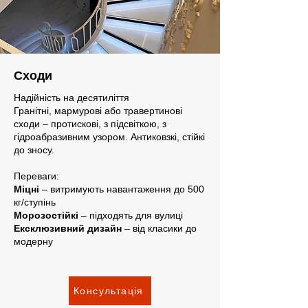
Сходи
Надійність на десятиліття
Гранітні, мармурові або травертинові
сходи – протискові, з підсвіткою, з
гідроабразивним узором. Антиковзкі, стійкі
до зносу.
Переваги:
Міцні
– витримують навантаження до 500
кг/ступінь
Морозостійкі
– підходять для вулиці
Ексклюзивний дизайн
– від класики до
модерну
Консультація