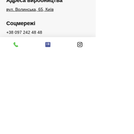
Адреса виробництва
вул. Волинська, 65, Київ
Соцмережі
+38 097 242 48 48
sales@bigstone.com.ua
Запити
Телефон для запитів, питань або
побажань:
+38 097 242 48 48
Facebook
Instagram
Watsapp
Telegram
Viber
Зв’язатися з нами