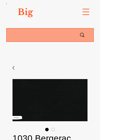
Big
Stone
1030 Bergerac