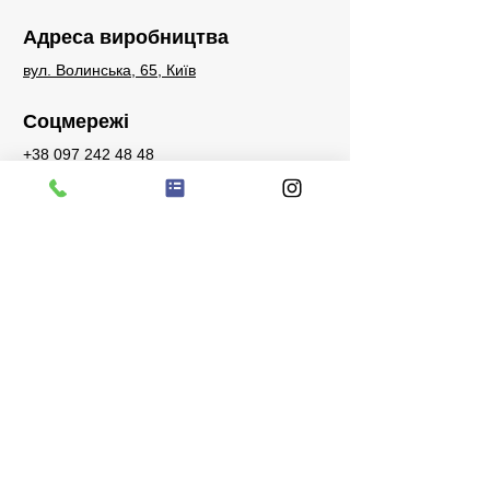
Адреса виробництва
вул. Волинська, 65, Київ
Соцмережі
+38 097 242 48 48
sales@bigstone.com.ua
Запити
Телефон для запитів, питань або
побажань:
+38 097 242 48 48
Facebook
Instagram
Watsapp
Telegram
Viber