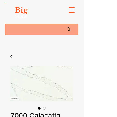
Big
Stone
7000 Calacatta