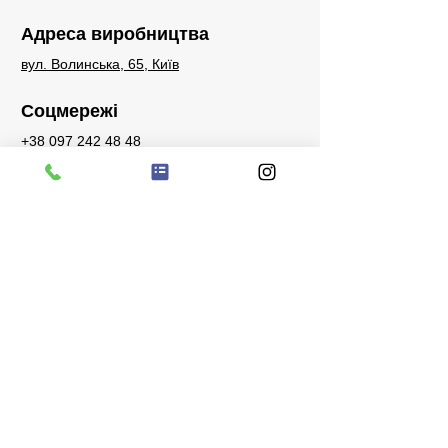
Адреса виробництва
вул. Волинська, 65, Київ
Соцмережі
+38 097 242 48 48
sales@bigstone.com.ua
Запити
Телефон для запитів, питань або
побажань:
+38 097 242 48 48
Facebook
Instagram
Watsapp
Telegram
Viber