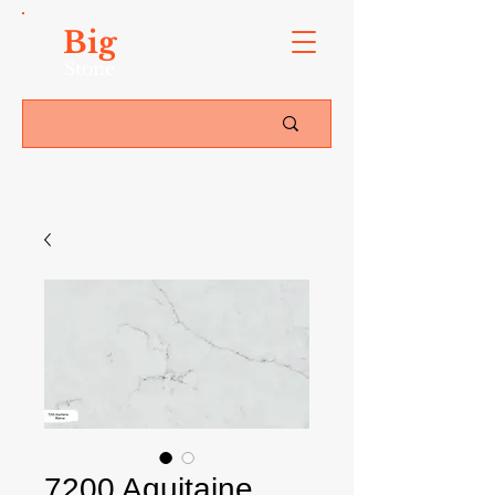
Big
Stone
7200 Aquitaine