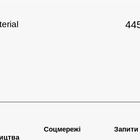
44
erial
Соцмережі
Запити
ицтва