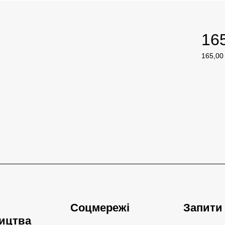
16
165,00
165,00
за
1
Квадра
метр
Соцмережі
Запити
ицтва