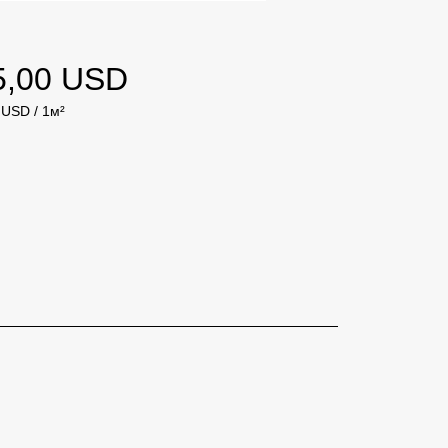
Ціна
5,00 USD
 USD
/
1м²
 USD
тний