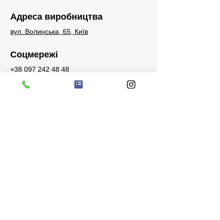
Адреса виробництва
вул. Волинська, 65, Київ
Соцмережі
+38 097 242 48 48
sales@bigstone.com.ua
Запити
Телефон для запитів, питань або
побажань:
+38 097 242 48 48
Facebook
Instagram
Watsapp
Telegram
Viber