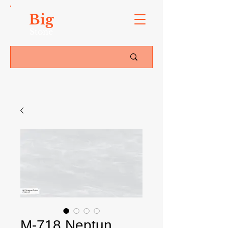
Big
Stone
M-718 Neptun