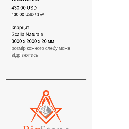
Ціна
430,00 USD
430,00 USD
/
1м²
430,00 USD
за
Кварцит
1
Scalla Naturale
Квадратний
3000 x 2000 x 20 мм
метр
розмір кожного слебу може
відрізнятись