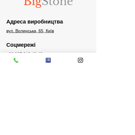
Адреса виробництва
вул. Волинська, 65, Київ
Соцмережі
+38 097 242 48 48
sales@bigstone.com.ua
Запити
Телефон для запитів, питань або
побажань:
+38 097 242 48 48
Facebook
Instagram
Watsapp
Telegram