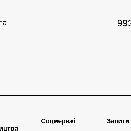
99
ta
Соцмережі
Запити
ицтва