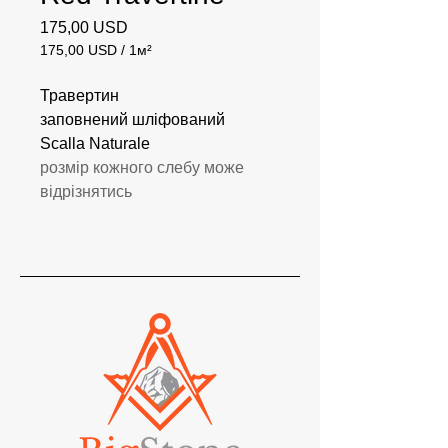
Ціна
175,00 USD
175,00 USD
/
1м²
175,00 USD
за
Травертин
1
заповнений шліфований
Квадратний
Scalla Naturale
метр
розмір кожного слебу може
відрізнятись