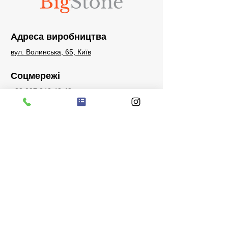
Адреса виробництва
вул. Волинська, 65, Київ
Соцмережі
+38 097 242 48 48
sales@bigstone.com.ua
Запити
Телефон для запитів, питань або
побажань:
+38 097 242 48 48
Facebook
Instagram
Watsapp
Telegram