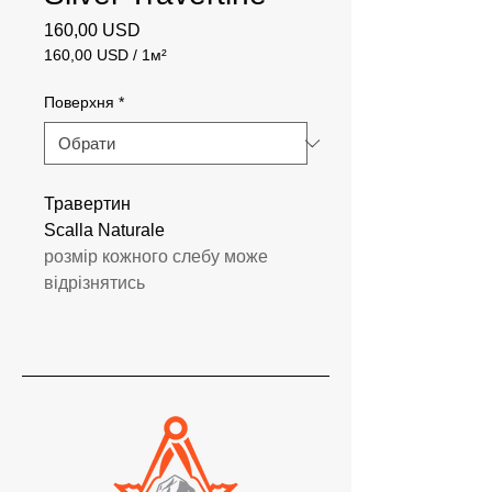
Ціна
160,00 USD
160,00 USD
/
1м²
160,00 USD
за
Поверхня
*
1
Квадратний
метр
Травертин
Scalla Naturale
розмір кожного слебу може
відрізнятись