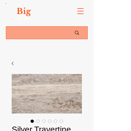
Big
Stone
Silver Travertine