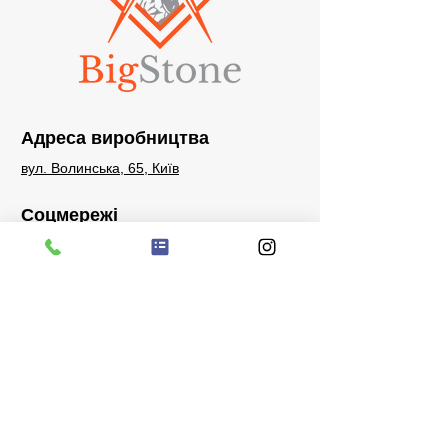
Адреса виробництва
вул. Волинська, 65, Київ
Соцмережі
+38 097 242 48 48
sales@bigstone.com.ua
Запити
Телефон для запитів, питань або
побажань:
+38 097 242 48 48
Facebook
Instagram